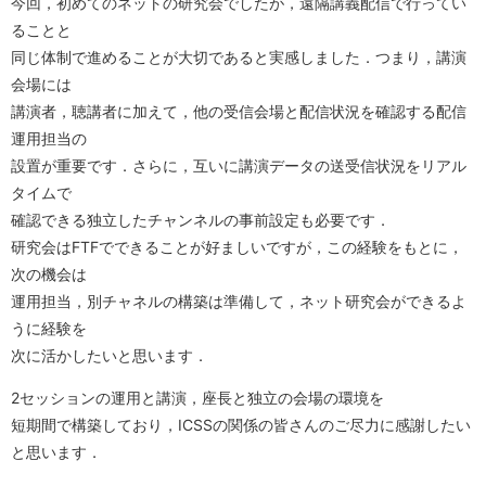
今回，初めてのネットの研究会でしたが，遠隔講義配信で行ってい
Conference Analysis
PDDIシステム
ることと
アシスタント 野村 美恵
講義資料
招待講演
同じ体制で進めることが大切であると実感しました．つまり，講演
学会参加報告
ProSec
在学生一覧
会場には
研究生の申請方法
国内学会
講演者，聴講者に加えて，他の受信会場と配信状況を確認する配信
学会ランキング
Basic SecCap
修了生一覧
国際学会
運用担当の
暗号関連学会
設置が重要です．さらに，互いに講演データの送受信状況をリアル
SecCap
研究生一覧
情報セキュリティ研究会
タイムで
セキュリティ学会
日台研究交流
確認できる独立したチャンネルの事前設定も必要です．
暗号フロンティア研究会
研究会はFTFでできることが好ましいですが，この経験をもとに，
暗号関連論文誌
日本学術会議(セキュリティ・ディベンダビリティ分科会関連)
次の機会は
情報セキュリティフォーラム
運用担当，別チャネルの構築は準備して，ネット研究会ができるよ
安全・信頼データ解析研究ユニット
seeds
うに経験を
次に活かしたいと思います．
関連教官・企業
2セッションの運用と講演，座長と独立の会場の環境を
短期間で構築しており，ICSSの関係の皆さんのご尽力に感謝したい
と思います．