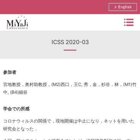
English
Miyaj
ICSS 2020-03
i
Labo
研究概要・運営方針
rator
博士論文・修士論文・学士論文リスト
y
栄誉教授 宮地 充子
参加者
年間スケジュール
助教 奥村 伸也
宮地教授，奥村助教授，(M2)西口，王C, 秀，金，杉谷，林，(M1)竹
論文リスト
中, (B4)細谷
研究テーマ
講師 樽谷 優弥
受賞歴
国際会議日程
学会での所感
研究活動(写真)
招へい教授 松井 充
研究助成金
国内会議日程
セコム科学技術振興財団
コロナウィルスの関係で，現地開催は中止になり，ネットを用いた
招へい准教授 三本 知明
研究室の様子(写真)
研究会となった．
実用化研究
論文誌
CREST
非常勤講師一覧
アクセス
サマースクール