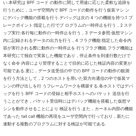
い.本研究は BPF コード の動作に関して用途に応じた柔軟な追跡を
Conference Analysis
PDDIシステム
アシスタント 野村 美恵
行うために，ユーザ空間内で BPF コードの動作を行う仮装マシ ン
講義資料
招待講演
にデバッグ機能の搭載を行う.デバッグは次の 4 つの機能を持つ.1 ブ
学会参加報告
ProSec
在学生一覧
研究生の申請方法
国内学会
レークポイント:指定した行でプ ログラムの一時停止を行う，2 ステ
学会ランキング
ップ実行:各行毎に動作の一時停止を行う，3 データ参照:仮想マシン
Basic SecCap
修了生一覧
国際学会
内に記録されるデータの出力を行う，4 フラグ機能:指定した命令内
暗号関連学会
容が実行される際に動作の一時停止を 行うフラグ機能.フラグ機能は
SecCap
研究生一覧
情報セキュリティ研究会
本研究にて独自で実装した機能であり，停止条件を到達行数だけで
セキュリティ学会
日台研究交流
なく命令 内容により管理することで目的に応じた検証内容の変更が
暗号フロンティア研究会
可能である.更に，データ送受信の中での BPF コードの動作の観測
暗号関連論文誌
日本学術会議(セキュリティ・ディベンダビリティ分科会関連)
情報セキュリティフォーラム
を行う方法として，2 つのホストを用いた双方向通信の中で仮装マ
シンの呼び出しを行 うフレームワークを構築する.各ホストではデバ
安全・信頼データ解析研究ユニット
seeds
ッグを行う BPF コードの登録と相手ホストへのパケット 送信を行
うことができ，パケット受信時にはデバッグ機能を搭載した仮想マ
関連教官・企業
シンを動作させることにより 検証を行う.また，カーネル内部の機能
であった tail call 機能の再現をユーザ空間内で行っており，新たに
連動する複数のプログラムに対する検証が可能である.