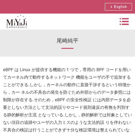
English
Miyaj
尾崎純平
i
Labo
研究概要・運営方針
rator
博士論文・修士論文・学士論文リスト
y
栄誉教授 宮地 充子
eBPF は Linux が提供する機能の 1 つで，専用の BPF コードを用い
てカーネル内で動作するネットワーク 機能をユーザの手で追加する
年間スケジュール
助教 奥村 伸也
論文リスト
ことができる.しかし，カーネルの動作に直接干渉するという特徴か
ら，カー ネルの不具合の発生を防ぐため外部からのデータ参照には
研究テーマ
講師 樽谷 優弥
受賞歴
制限が存在する.そのため，eBPF の安全性検証 には内部データを必
国際会議日程
研究活動(写真)
招へい教授 松井 充
要としない方法として文法的誤りやコード規則違反の有無を判別す
研究助成金
国内会議日程
る静的解析が主流 となっている.しかし，静的解析では対象としてい
セコム科学技術振興財団
招へい准教授 三本 知明
研究室の様子(写真)
ない項目の追跡やユーザの入力ミスのような文法的誤 りを伴わない
実用化研究
論文誌
CREST
不具合の検証は行うことができず十分な検証環境は整えられていな
非常勤講師一覧
アクセス
サマースクール