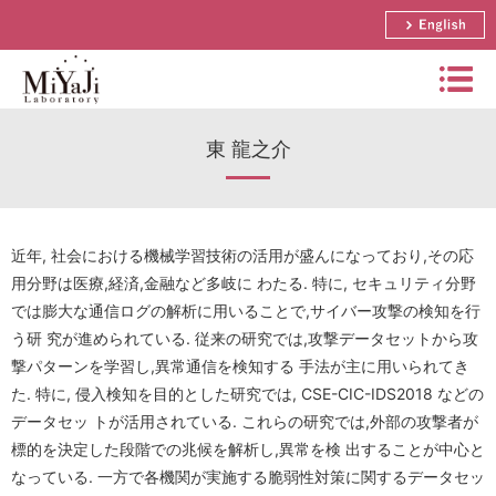
English
Miyaj
東 龍之介
i
Labo
研究概要・運営方針
rator
博士論文・修士論文・学士論文リスト
y
栄誉教授 宮地 充子
近年, 社会における機械学習技術の活用が盛んになっており,その応
用分野は医療,経済,金融など多岐に わたる. 特に, セキュリティ分野
年間スケジュール
助教 奥村 伸也
論文リスト
では膨大な通信ログの解析に用いることで,サイバー攻撃の検知を行
う研 究が進められている. 従来の研究では,攻撃データセットから攻
研究テーマ
講師 樽谷 優弥
受賞歴
撃パターンを学習し,異常通信を検知する 手法が主に用いられてき
国際会議日程
研究活動(写真)
招へい教授 松井 充
た. 特に, 侵入検知を目的とした研究では, CSE-CIC-IDS2018 などの
研究助成金
国内会議日程
データセッ トが活用されている. これらの研究では,外部の攻撃者が
セコム科学技術振興財団
招へい准教授 三本 知明
研究室の様子(写真)
標的を決定した段階での兆候を解析し,異常を検 出することが中心と
実用化研究
論文誌
CREST
なっている. 一方で各機関が実施する脆弱性対策に関するデータセッ
非常勤講師一覧
アクセス
サマースクール