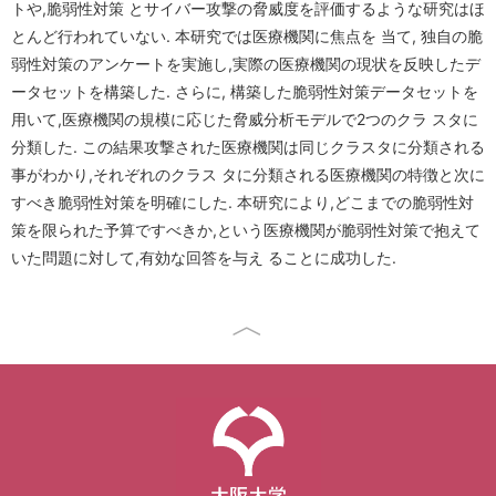
トや,脆弱性対策 とサイバー攻撃の脅威度を評価するような研究はほ
Conference Analysis
PDDIシステム
アシスタント 野村 美恵
とんど行われていない. 本研究では医療機関に焦点を 当て, 独自の脆
講義資料
招待講演
弱性対策のアンケートを実施し,実際の医療機関の現状を反映したデ
学会参加報告
ProSec
在学生一覧
研究生の申請方法
国内学会
ータセットを構築した. さらに, 構築した脆弱性対策データセットを
学会ランキング
用いて,医療機関の規模に応じた脅威分析モデルで2つのクラ スタに
Basic SecCap
修了生一覧
国際学会
分類した. この結果攻撃された医療機関は同じクラスタに分類される
暗号関連学会
事がわかり,それぞれのクラス タに分類される医療機関の特徴と次に
SecCap
研究生一覧
情報セキュリティ研究会
すべき脆弱性対策を明確にした. 本研究により,どこまでの脆弱性対
セキュリティ学会
日台研究交流
策を限られた予算ですべきか,という医療機関が脆弱性対策で抱えて
暗号フロンティア研究会
いた問題に対して,有効な回答を与え ることに成功した.
暗号関連論文誌
日本学術会議(セキュリティ・ディベンダビリティ分科会関連)
情報セキュリティフォーラム
安全・信頼データ解析研究ユニット
seeds
関連教官・企業